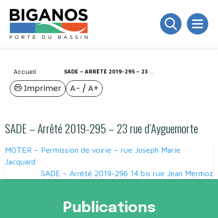
Accueil
SADE – ARRÊTÉ 2019-295 – 23 RUE D’AYGUEMORTE
Imprimer
A−
/
A+
SADE – Arrêté 2019-295 – 23 rue d’Ayguemorte
Navigation
MOTER – Permission de voirie – rue Joseph Marie
de
Jacquard
SADE – Arrêté 2019-296 14 bis rue Jean Mermoz
l’article
Publications