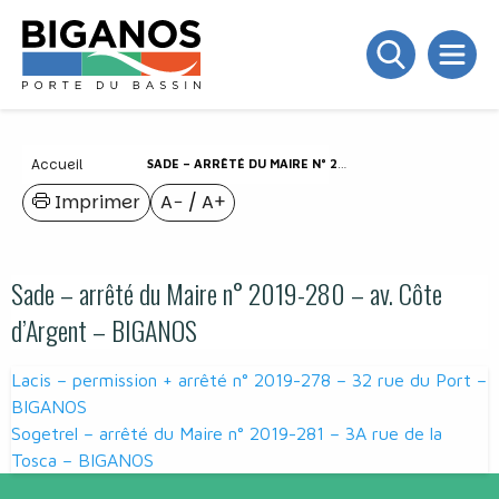
Accueil
SADE – ARRÊTÉ DU MAIRE N° 2019-280 – AV. CÔTE D’ARGENT – BIGANOS
Imprimer
A−
/
A+
Sade – arrêté du Maire n° 2019-280 – av. Côte
d’Argent – BIGANOS
Navigation
Lacis – permission + arrêté n° 2019-278 – 32 rue du Port –
de
BIGANOS
Sogetrel – arrêté du Maire n° 2019-281 – 3A rue de la
l’article
Tosca – BIGANOS