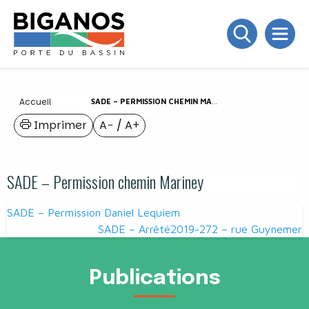
Accueil
SADE – PERMISSION CHEMIN MARINEY
Imprimer
A−
/
A+
SADE – Permission chemin Mariney
Navigation
SADE – Permission Daniel Lequiem
de
SADE – Arrêté2019-272 – rue Guynemer
l’article
Publications