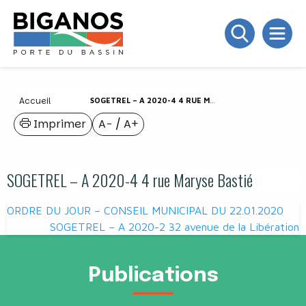
Accueil
SOGETREL – A 2020-4 4 RUE MARYSE BASTIÉ
Imprimer
A−
/
A+
SOGETREL – A 2020-4 4 rue Maryse Bastié
Navigation
ORDRE DU JOUR – CONSEIL MUNICIPAL DU 22.01.2020
de
SOGETREL – A 2020-2 32 avenue de la Libération
l’article
Publications