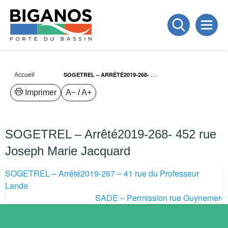
SOGETREL – ARRÊTÉ2019-268- 452 RUE JOSEPH MARIE JACQUARD
Accueil
Imprimer
A−
/
A+
SOGETREL – Arrêté2019-268- 452 rue
Joseph Marie Jacquard
SOGETREL – Arrêté2019-267 – 41 rue du Professeur
Navigation
Lande
de
SADE – Permission rue Guynemer-
l’article