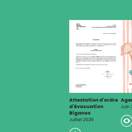
Attestation d'ordre
Agen
d'évacuation
Juin
Biganos
Juillet 2026