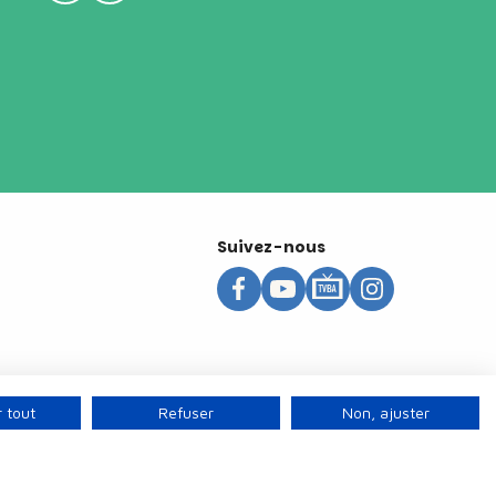
Suivez-nous
 tout
Refuser
Non, ajuster
s