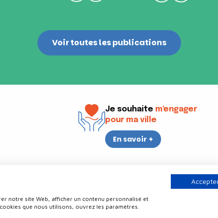
Voir toutes les publications
Je souhaite
m'engager
pour ma ville
En savoir +
i
17h30
Accepter
er notre site Web, afficher un contenu personnalisé et
Contact
Politique de confidentialité
Plan du site
Mentions légale
 cookies que nous utilisons, ouvrez les paramètres.