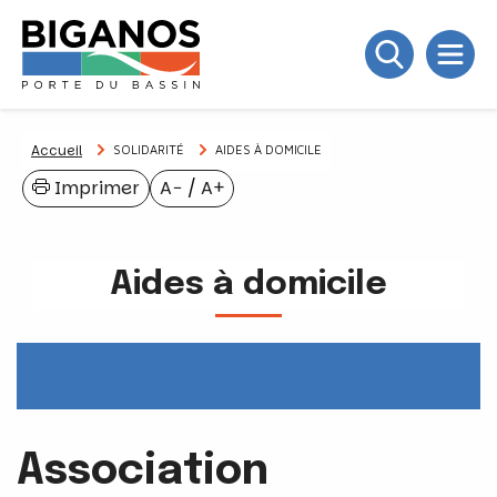
Accueil
SOLIDARITÉ
AIDES À DOMICILE
Imprimer
A−
/
A+
Aides à domicile
Association