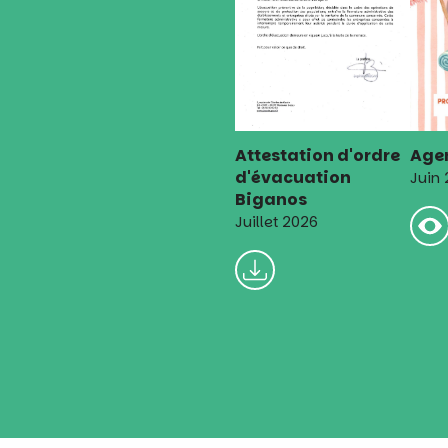
Attestation d'ordre
Agen
d'évacuation
Juin
Biganos
Juillet 2026