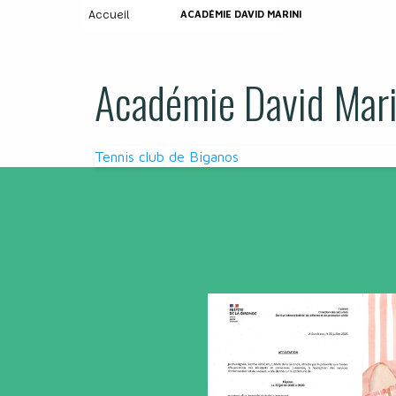
Accueil
ACADÉMIE DAVID MARINI
Académie David Mari
Navigation
Tennis club de Biganos
de
l’article