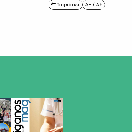
Imprimer
A−
/
A+