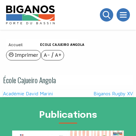
Accueil
ÉCOLE CAJUEIRO ANGOLA
Imprimer
A−
/
A+
École Cajueiro Angola
Navigation
Académie David Marini
Biganos Rugby XV
de
l’article
Publications