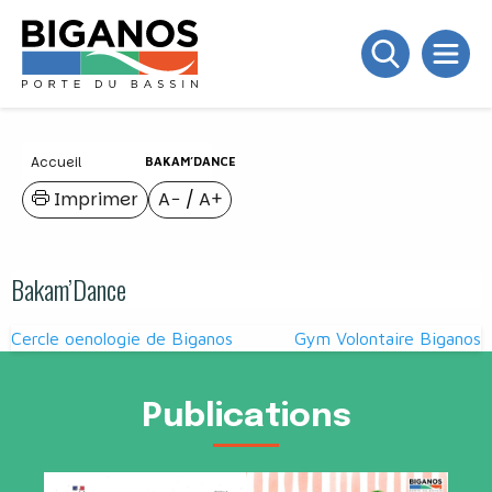
Accueil
BAKAM’DANCE
Imprimer
A−
/
A+
Bakam’Dance
Navigation
Cercle oenologie de Biganos
Gym Volontaire Biganos
de
l’article
Publications