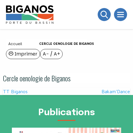
Accueil
CERCLE OENOLOGIE DE BIGANOS
Imprimer
A−
/
A+
Cercle oenologie de Biganos
Navigation
TT Biganos
Bakam’Dance
de
l’article
Publications