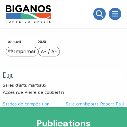
Accueil
DOJO
Imprimer
A−
/
A+
Dojo
Salles d’arts martiaux
Accès rue Pierre de coubertin
Navigation
Stades de compétition
Salle omnisports Robert Paul
de
l’article
Publications