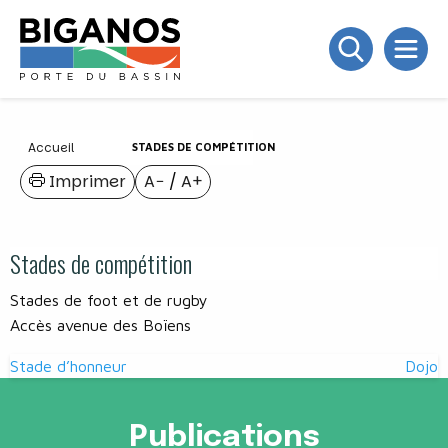
Accueil
STADES DE COMPÉTITION
Imprimer
A−
/
A+
Stades de compétition
Stades de foot et de rugby
Accès avenue des Boïens
Navigation
Stade d’honneur
Dojo
de
l’article
Publications