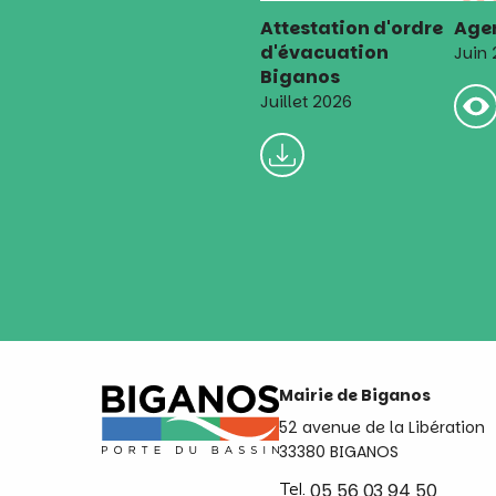
Attestation d'ordre
Agen
d'évacuation
Juin
Biganos
Juillet 2026
Mairie de Biganos
52 avenue de la Libération
33380 BIGANOS
Tel.
05 56 03 94 50