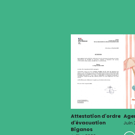
de
l’article
Attestation d'ordre
Agen
d'évacuation
Juin
Biganos