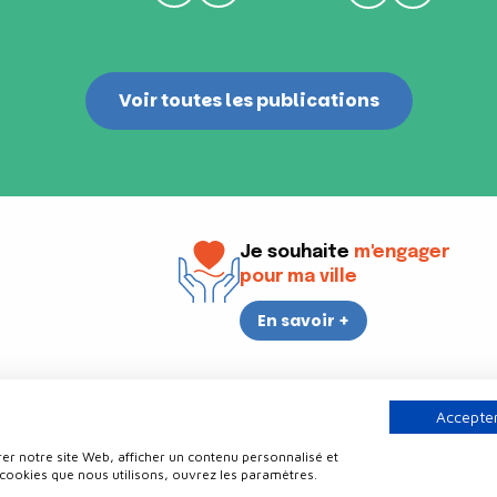
Voir toutes les publications
Je souhaite
m'engager
pour ma ville
En savoir +
i
17h30
Accepter
er notre site Web, afficher un contenu personnalisé et
Contact
Politique de confidentialité
Plan du site
Mentions légale
 cookies que nous utilisons, ouvrez les paramètres.