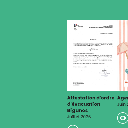
l’article
Attestation d'ordre
Agen
d'évacuation
Juin
Biganos
Juillet 2026