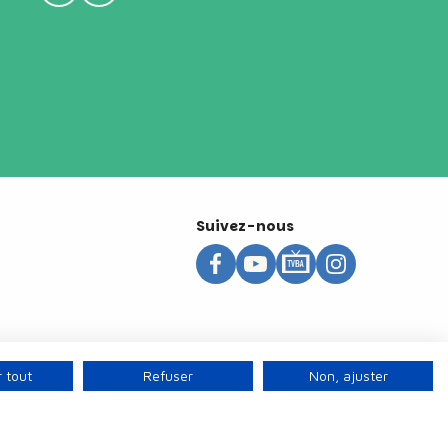
Suivez-nous
 tout
Refuser
Non, ajuster
s