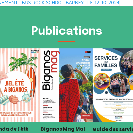
NEMENT- BUS ROCK SCHOOL BARBEY- LE 12-10-2024
Publications
da de l'été
Biganos Mag Mai
Guide des servi