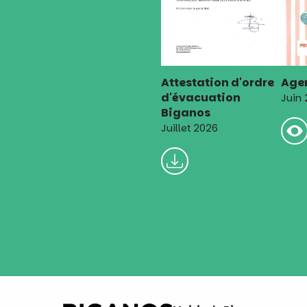
Attestation d'ordre
Agen
d'évacuation
Juin
Biganos
Juillet 2026