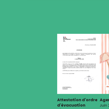
de
l’article
Attestation d'ordre
Agen
d'évacuation
Juin