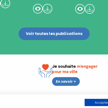
Voir toutes les publications
Je souhaite
m'engager
pour ma ville
En savoir +
i
17h30
Accepter