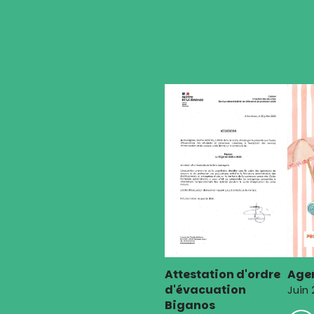
l’article
Attestation d'ordre
Agen
d'évacuation
Juin
Biganos