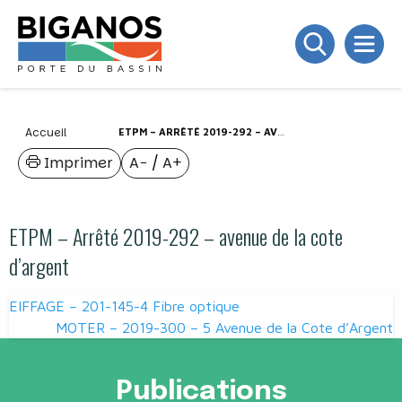
Accueil
ETPM – ARRÊTÉ 2019-292 – AVENUE DE LA COTE D’ARGENT
Imprimer
A−
/
A+
ETPM – Arrêté 2019-292 – avenue de la cote
d’argent
Navigation
EIFFAGE – 201-145-4 Fibre optique
de
MOTER – 2019-300 – 5 Avenue de la Cote d’Argent
l’article
Publications