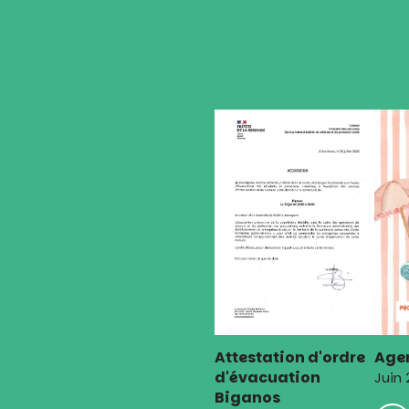
l’article
Attestation d'ordre
Agen
d'évacuation
Juin
Biganos