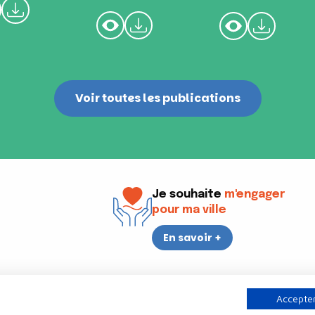
Voir toutes les publications
Je souhaite
m'engager
pour ma ville
En savoir +
i
17h30
Accepter