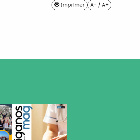
Imprimer
A−
/
A+