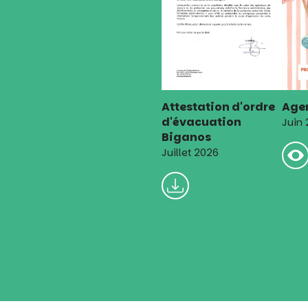
Attestation d'ordre
Agen
d'évacuation
Juin
Biganos
Juillet 2026