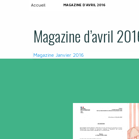
Accueil
MAGAZINE D’AVRIL 2016
Magazine d’avril 201
Navigation
Magazine Janvier 2016
de
l’article