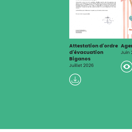
Attestation d'ordre
Agen
d'évacuation
Juin
Biganos
Juillet 2026