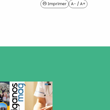
Imprimer
A−
/
A+