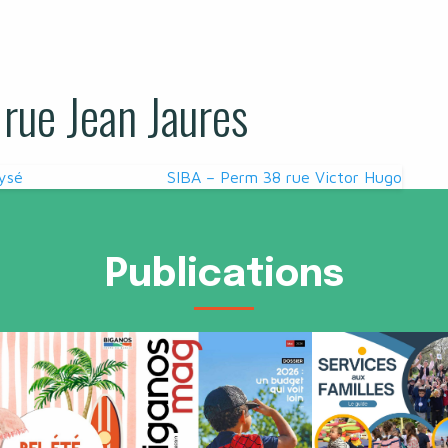
rue Jean Jaures
ysé
SIBA – Perm 38 rue Victor Hugo
Publications