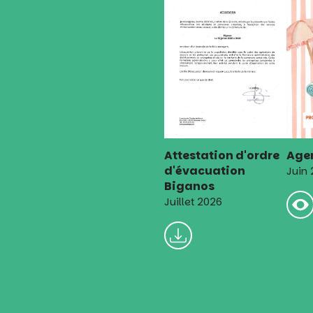
Attestation d'ordre
Agen
d'évacuation
Juin
Biganos
Juillet 2026