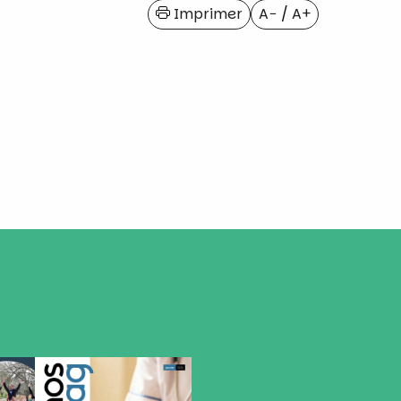
Imprimer
A−
/
A+