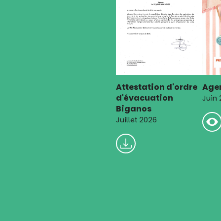
Attestation d'ordre
Agen
d'évacuation
Juin
Biganos
Juillet 2026