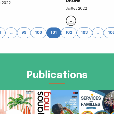
DRONE
et 2022
Juillet 2022
1
…
99
100
101
102
103
…
10
Publications