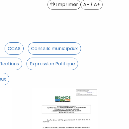
Imprimer
A−
/
A+
CCAS
Conseils municipaux
 Élections
Expression Politique
aux