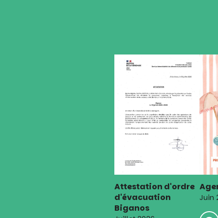
Attestation d'ordre
Agen
d'évacuation
Juin
Biganos