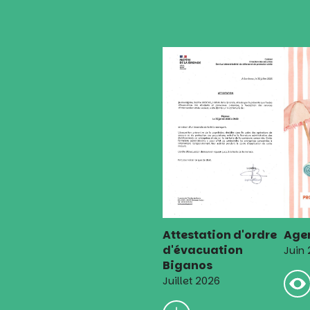
Attestation d'ordre
Agen
d'évacuation
Juin
Biganos
Juillet 2026