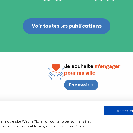
Voir toutes les publications
Je souhaite
m'engager
pour ma ville
En savoir +
i
17h30
Accepter
er notre site Web, afficher un contenu personnalisé et
Contact
Politique de confidentialité
Plan du site
Mentions légale
 cookies que nous utilisons, ouvrez les paramètres.