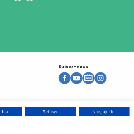
Suivez-nous
 tout
Refuser
Non, ajuster
s