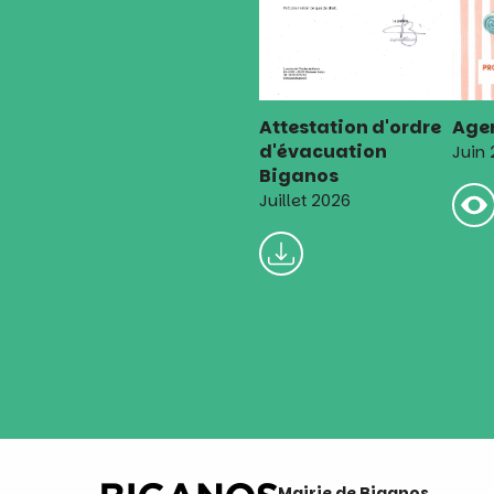
Attestation d'ordre
Agen
d'évacuation
Juin
Biganos
Juillet 2026
Mairie de Biganos