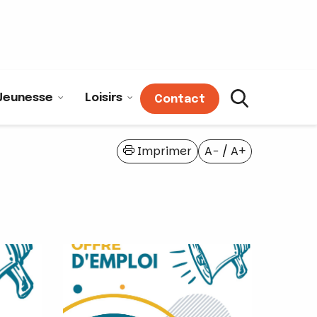
Jeunesse
Loisirs
Contact
Imprimer
A−
/
A+