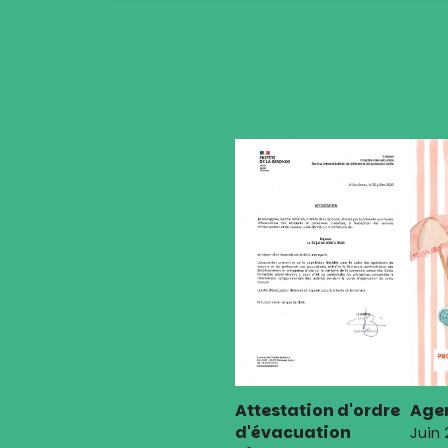
de
l’article
Attestation d'ordre
Agen
d'évacuation
Juin