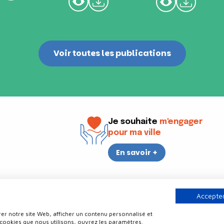
Voir toutes les publications
Je souhaite
m'engager
pour ma ville
En savoir +
i
17h30
Accepter
er notre site Web, afficher un contenu personnalisé et
Contact
Politique de confidentialité
Plan du site
Mentions légale
 cookies que nous utilisons, ouvrez les paramètres.