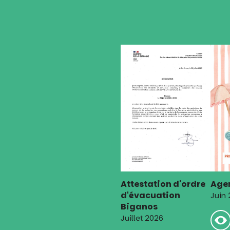
l’article
Attestation d'ordre
Agen
d'évacuation
Juin
Biganos
Juillet 2026