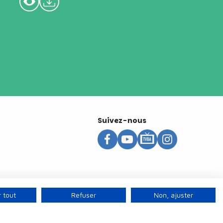
Suivez-nous
 tout
Refuser
Non, ajuster
s