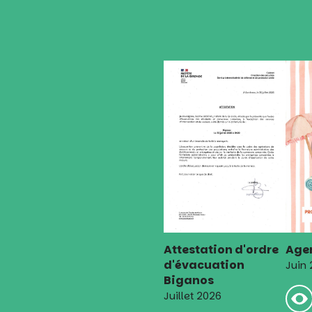
l’article
Attestation d'ordre
Agen
d'évacuation
Juin
Biganos
Juillet 2026