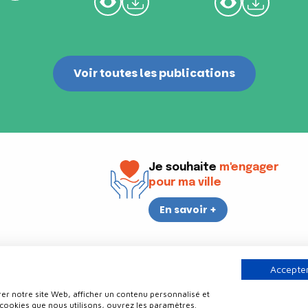
Voir toutes les publications
Je souhaite
m'engager
pour ma ville
En savoir +
i
17h30
Accepter
er notre site Web, afficher un contenu personnalisé et
Contact
Politique de confidentialité
Plan du site
Mentions légale
 cookies que nous utilisons, ouvrez les paramètres.