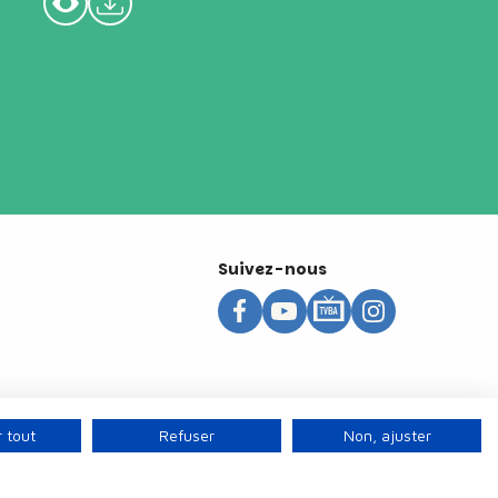
Suivez-nous
 tout
Refuser
Non, ajuster
s