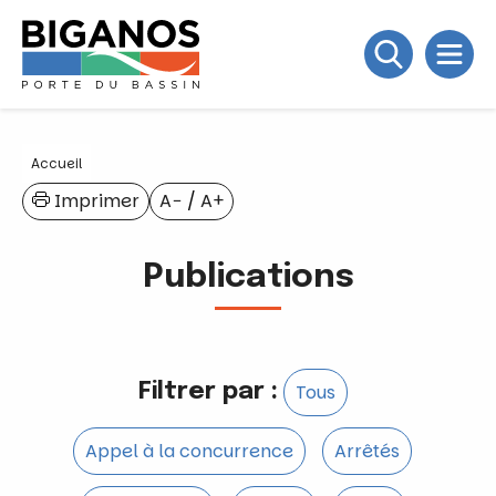
Accueil
Imprimer
A−
/
A+
Publications
Filtrer par :
Tous
Appel à la concurrence
Arrêtés