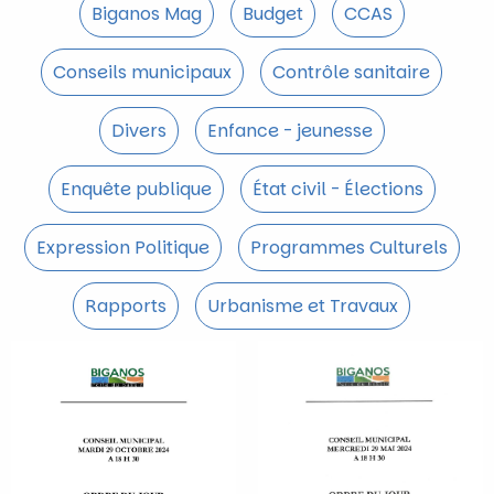
Biganos Mag
Budget
CCAS
Conseils municipaux
Contrôle sanitaire
Divers
Enfance - jeunesse
Enquête publique
État civil - Élections
Expression Politique
Programmes Culturels
Rapports
Urbanisme et Travaux