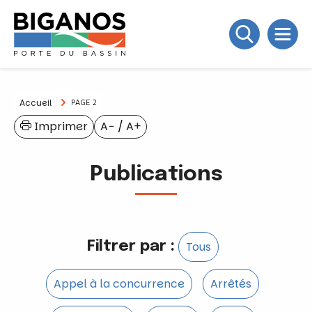
Accueil
PAGE 2
Imprimer
A−
/
A+
Publications
Filtrer par :
Tous
Appel à la concurrence
Arrêtés