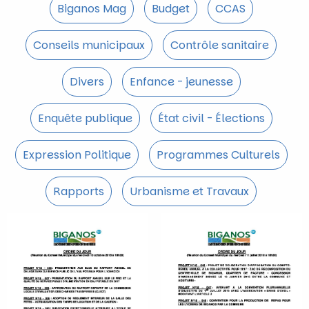
Biganos Mag
Budget
CCAS
Conseils municipaux
Contrôle sanitaire
Divers
Enfance - jeunesse
Enquête publique
État civil - Élections
Expression Politique
Programmes Culturels
Rapports
Urbanisme et Travaux