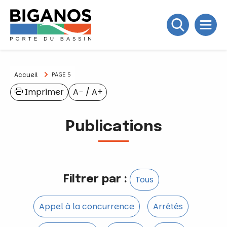
Accueil
PAGE 5
Imprimer
A−
/
A+
Publications
Filtrer par :
Tous
Appel à la concurrence
Arrêtés